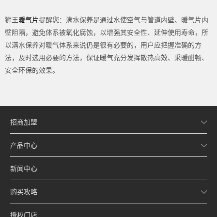
狮王
暖气片
提醒您：满水保养是通过水使空气与管道内壁、暖气片内
壁阻隔，避免体系被氧化腐蚀，以增强其安全性、延伸使用寿命，所
以满水保养对暖气体系来说仍是很有必要的，用户应把握准确的方
法，及时选用必要的方法，保证暖气充分发挥散热高效、采暖酣畅、
安全环保的效果。
招商加盟
产品中心
新闻中心
购买攻略
授权门店