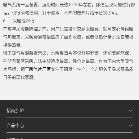
暖气系统一旦装置，运用时间长达
10-20
年左右，即便呈现问题进行修
理，也很简略便利，对于漏水、不热的散热片给予替换即可。
6. 采暖成本低
在每年采暖期降临之前，用户只需按时交纳采暖费，就可安心等候暖
气热起来。采暖费通常依照房子面积收取，或者以热计量方法自若操
控供热量。
狮王暖气片温馨提示您：水暖散热片不仅舒服健康，还能节能环保，
在所有家庭采暖方法中舒适度最高，性价比最高。作为国内大型暖气
片品牌，狮王
暖气片厂家
专注于研发与生产，全力服务于寻求高品质
日子的现代家庭。
招商加盟
产品中心