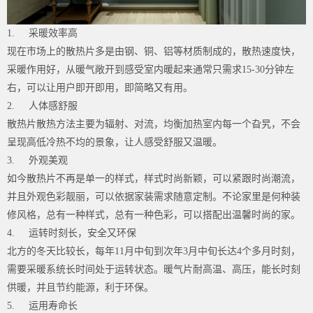
1. 采暖效率高
现在市场上的散热片多是由钢、铜、铝等材质制成的，散热速度快，
采暖作用好，从暖气敞开到感受室内暖起来通常只需求
15-30
分钟左
右，可以让用户即开即用，即简略又有用。
2. 人体感舒服
散热片散热方法主要为辐射、对流，均衡加热室内每一个旮旯，不会
呈现高低冷热不均的景象，让人感受舒服又温暖。
3. 外观美观
如今散热片不再是单一的样式，样式时尚新颖，可以紧跟时尚潮流，
并且外观色彩靓丽，可以依据家装需求随意定制。不论家里是何种装
修风格，总有一种样式，总有一种色彩，可以搭配出温馨时尚的家。
4. 运转时刻长，安全又环保
北方的冬天比较长，每年
11
月中旬到次年
3
月中旬长达
4
个多月时刻，
需要采暖系统长时间处于运转状态。暖气片耐高温、高压，能长时刻
供暖，并且节约能源，利于环保。
5. 运用寿命长