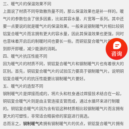
三、暖气片的保温效果不同
上面说了材质不同导致散热量不同，那么保温效果也是补一样的。暖
气片的参数包含了很多因素，比如其容水量、片宽等一系列。其中还
要一点要说的就是暖气片的保温效果。一般来说钢制暖气片相比较铜
铝复合暖气片而言拥有更大的容水量，因此其保温效果也更强，同时
也意味着开启后的制暖时间也要长一些。而铜铝复合暖气片则可以做
到即开即暖，减少能源的消耗。
四、暖气片抗压性能不同
因为暖气片的材质不同，铜铝复合暖气片和钢制暖气片也有着很大的
区别。首先，铜铝复合暖气片的试验压力要高于钢制暖气片。说明铜
铝复合暖气片的抗压性能要比钢制暖气片要好。
五、暖气片的造型不同
钢制暖气片是焊接而成的，将片头和柱身通过焊接技术结合在一起，
铜铝复合暖气片则是由主管连接支管而成，通过水循环来进行制暖
的。铜铝复合暖气片因为含有铝这种材质相比较钢制暖气片而言拥有
更大的可塑性，非常适合精装修的家庭进行挑选。
总而言之，
钢制暖气片
拥有钢制暖气片的优点，铜铝复合暖气片拥有