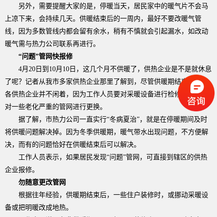
另外，需要提醒大家的是，停暖当天，居民家中的暖气片不会马
上凉下来，会持续几天。供暖结束后的一周内，最好不要改暖气管
线，因为多数管线内都会留有余水，稍有不慎就会引起漏水，如改动
暖气需与热力公司联系再进行。
“问题”管网快报修
4
月
20
日到
10
月
10
日，这几个月不供暖了，供热企业是不是就休息
了呢？记者从我市多家供热企业那里了解到，尽管供暖期结束了，但
各供热企业并不闲着，因为工作人员要对采暖设备进行检修和维护，
对一些老化严重的管网进行更换。
据了解，市热力公司一直实行“冬病夏治”，就是在停暖期间及时
将供暖问题解决掉。因为冬季供暖期，暖气带水出现问题，不方便解
决，而有的问题恰好在供暖结束后可以解决。
工作人员表示，如果居民发现“问题”管网，可直接到辖区的供热
企业报修。
勿随意更改管网
根据往年经验，供暖期结束后，一些住户装修时，或挪动采暖设
备或把明暖改成地热。