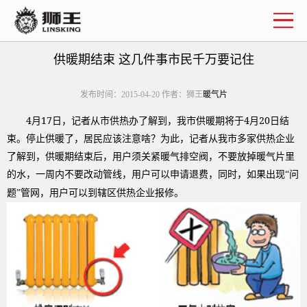
企业简介
联系我们
供暖期结束 这几件事市民千万要记住
发布时间：2015-04-20 作者：狮王
暖气片
4
17
4
20
月
日，记者从市供热办了解到，我市供暖期将于
月
日结
束。停止供暖了，居民应该注意啥？为此，记者从我市多家供热企业
了解到，供暖期结束后，用户须关紧暖气排空阀，不要放掉暖气片里
的水，一周内不要改动管线，用户可以申请退费，同时，如果出现“问
题”管网，用户可以到辖区供热企业报修。