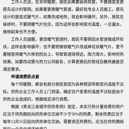
工作人员说，在非供暖期，居民如果要装修房屋，不要随意变更
原先设计的管网。如果要更换暖气管道，最好找专业人员施工。原先
设计的是挂式暖气片，如果改成地热，就会影响循环。另外，居民在
装修时，不要把暖气片包住，因为这样会影响室内温度，一旦漏水，
维修起来也不方便。
工作人员提醒，更改暖气管道时，居民不要把回水管道做成环形
状，这样会影响循环，也不要把铸铁暖气片改成麻花状暖气片，更不
要随意将暖气片移到阳台上，导致管道绕得远，阻力增大，影响供热
效果。如要改动需与热力公司联系，计算更换后的管线及散热器是否
满足要求。
申请退费抓点紧
每个供暖期，都会有部分居民家因为各种原因导致室内温度不达
标。供热企业工作人员上门测温，确定住户家里的温度不达标是由于
供热企业造成的，根据规定进行退费。
根据《黑龙江省城市供热条例》规定，未实行热计量收费的用户
应当于供热期前向供热单位交纳不少于
50%
的热费，剩余热费应当于
每年
12
月
31
日前向供热单位交纳。需要退还热费的，应当在供热期结