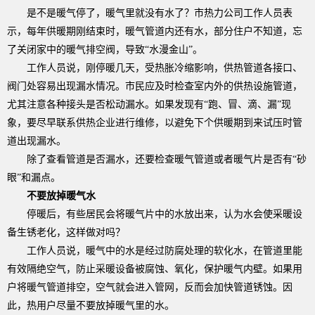
是不是暖气停了，暖气里就没有水了？市热力公司工作人员表
示，每年供暖期刚结束时，暖气管道内还有水，部分住户不知道，忘
了关闭家中的暖气排空阀，导致“水漫金山”。
工作人员说，刚停暖几天，受热胀冷缩影响，供热管道各接口、
阀门处容易出现漏水情况。市民应及时检查室内外的供热设施管道，
尤其注意各种接头是否松动漏水。如果发现有“跑、冒、滴、漏”现
象，要尽早联系供热企业进行维修，以避免下个供暖期到来试压时管
道出现漏水。
除了查看管道是否漏水，还要检查暖气管道或者暖气片是否有“砂
眼”和漏点。
不要放掉暖气水
停暖后，有些居民会将暖气片中的水放出来，认为水会使采暖设
备生锈老化，这样做对吗？
工作人员说，暖气中的水是经过防腐处理的软化水，在管道里能
有效隔绝空气，防止采暖设备被腐蚀、氧化，保护暖气内壁。如果用
户将暖气管道排空，空气就会进入管网，反而会加快管道锈蚀。因
此，热用户尽量不要放掉暖气里的水。