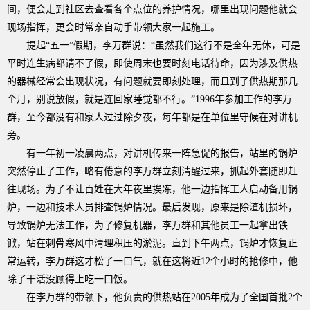
间，便会走到社区去查看各个点位的养护情况，哪里出现问题他就会
现场指挥，更会时常亲自动手带领大家一起施工。
提起“五一”假期，李万群说：“虽然我们这行不是全年无休，可是
平时连生病都请不了假，即使周末也要时刻电话待命，因为涉及供热
的器械经常会出现状况，有问题就要即刻处理，而且到了供热期那几
个月，别说放假，就是连回家睡觉都不行。”
1996
年参加工作的李万
群，至今都没有和家人过过除夕夜，每年都是在单位里守候在对讲机
旁。
有一年初一凌晨两点，对讲机传来一阵急促的报告，站里的锅炉
突然停止了工作，略有倦意的李万群立刻清醒过来，抓起外套随即赶
往现场。为了不让百姓在大年夜里挨冻，他一边指挥工人启动备用锅
炉，一边和技术人员排查锅炉情况。最后发现，原来是除渣机损坏，
导致锅炉无法工作，为了修复机器，李万群和其他员工一起拿出铁
锨，站在刺骨寒风中清理积压的淤泥。直到下午两点，锅炉才恢复正
常运转，李万群这才松了一口气，就在这将近
12
个小时的抢修中，他
除了干活没顾得上吃一口饭。
在李万群的带领下，他负责的供热站在
2005
年成为了全国首批
2
个