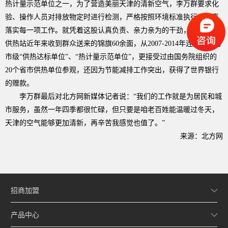
热计量示范单位之一，为了营造美丽天津的清新空气，李万群要求化
验、操作人员对排放物定时进行检测，严格按照环境标准执行，认真
落实每一项工作。就凭着这股认真负责、亲力亲为的干劲，他负责的
供热站近年来收到群众送来的锦旗
60
余面，从
2007-2014
年连续被评为
市级“供热达标单位”、“热计量示范单位”，更接受过由国务院组织的
20
个省市供热单位参观，还因为节能减排工作突出，获得了世界银行
的赠款。
李万群最后对北方网新媒体记者说：“我们的工作就是为居民和城
市服务，虽然一年四季都很忙碌，但只要是咱老百姓能温暖过冬天，
天津的空气能够更加清新，再辛苦我感觉也值了。”
来源：北方网
招商加盟
产品中心