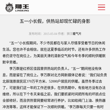
企业简介
联系我们
五一小长假，供热站却现忙碌的身影
发布时间：2015-05-04 作者：狮王
暖气片
“五一”小长假期间，不少市民都在与家人尽情享受着节日的休闲
生活。您也许不会相信，就在这夏季临近的时节，还有许多供热工作
者仍坚守在岗位上，为美丽天津的清新空气和今年冬季的顺利供暖默
默辛劳着。
李万群是红桥区佳园里供热站的负责人，“五一”期间他没有休
息，而是留在了岗位上。李万群对北方网新媒体记者说：“我们站负责
北辰瑞景居民区
370
万平方米、
52000
户居民的供暖。虽然冬季过去
了，可是我们这一年的工作还很多，在供热期中，有些地方没有办法
维修，所以在下个冬天来临之前，我们要抓紧时间把所有的坏损点位
全部修好，而且供热管网要经常进行养护，比如给阀门上油、换热器
冲洗等等，这样才能保证下一次顺利供暖。”李万群每天只要一有时