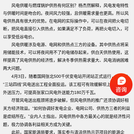
风电供暖与燃煤锅炉供热有何区别？杨杰然解释，风电发电特性
与供暖时间是吻合的。夜间风力较强，且供暖需求量也更高。所以风
电供热具有很大的优势。在电网的实际操作中，可以在夜间把火电切
断，把风电直接引入供热点，如果满足不了负荷，再把火电切入，可
以享受低谷电价。
风电供暖涉及电源、电网和供热点三方的设备。其中供热点将采
用储能技术，可以将夜间用不了的电储存起来，供白天供热使用，这
样提高了风电供热的经济性，解决冬季供热需求量大、风电消纳困难
两大问题。
4
3
500
月
日，随着国网张北
千伏变电站开闭站正式运行，张家口
“
”
三站四线
风电送出工程全面投运。该工程可有效缓解坝上地区风电
180
外送压力，可提高张家口风电外送能力
万千瓦。
尽管风电送出瓶颈将逐步破解，但风电供热的推广还须协调好相
“
关方经济效益。
如何协调好发电企业、电网公司、供热方三者的利益
”
是症结所在。
业内人士指出，风电供热中各方最关心的就是经济性问
题，极力协调各利益相关方成为关键。
此前，国家能源局要求，落实参与清洁供热示范项目的能源企