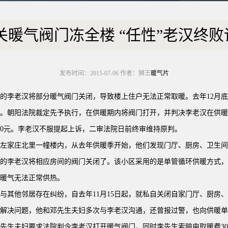
关暖气阀门冻全楼 “任性”老汉终败
发布时间：2015-07-06 作者：狮王
暖气片
的李老汉将部分暖气阀门关闭，导致楼上住户无法正常取暖。去年12月
。朝阳法院裁定先予执行，在供暖期内将阀门打开，并判决李老汉在供暖
00元。李老汉不服提起上诉，二审法院日前终审维持原判。
左家庄北里一幢楼内，从去年供暖季开始，他们发现门厅、厨房、卫生间
的李老汉将相应房间的阀门关闭了。该小区采用的是单管循环供暖方式，
暖气无法正常供热。
与其他邻居存在纠纷，自去年11月15日起，就私自关闭自家门厅、厨房
解决问题，他和邓先生夫妇多次与李老汉沟通，还曾报过警，也向供暖单
先生夫妇要求法院判令李老汉打开暖气阀门，同时李先生索赔电取暖费300