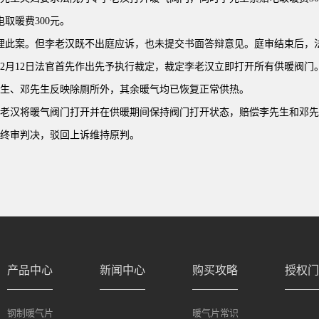
取暖费300元。
理此案。但李老汉既不出庭应诉，也未提交书面答辩意见。庭审结束后，
2月12日法官首先作出先予执行裁定，裁定李老汉立即打开所有供暖阀门。
生、邓先生反映除厕所外，其余暖气均已恢复正常供热。
老汉将暖气阀门打开并在供暖期间保持阀门打开状态，赔偿李先生和邓先生
终审判决，驳回上诉维持原判。
产品中心
新闻中心
购买攻略
授权门
钢制暖气片
暖气片常识