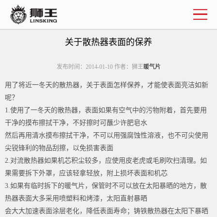
企业简介
联系我们
关于散热器表面的保养
发布时间：2014-01-10 作者：狮王
暖气片
用了将近一冬天的散热器，关于表面怎样保养，才能使表面亮洁如新
呢？
1.使用了一冬天的散热器，表面如果有空气中的污物附着，首先要用
干净的摸布擦拭干净，不好擦时可蘸少许肥皂水
然后再用清水摸布擦拭干净，不可以用强腐蚀性溶液，也不可尖使用
尖锐锋利的物品刮擦，以免损害表面
2.对流散热器如果机芯积尘较多，应使用皮老虎或毛刷吹扫清理。如
果需要拆下外罩，应该轻拿轻放，附上损坏表面和机芯
3.如果有临时拆下的暖气片，保管时不可以放在太阳暴晒的地方，散
热器表面大多采用喷塑料和烤漆，太阳直射暴晒
会大大加速表面涂层老化，降低表面寿命；铸铁散热器在太阳下暴晒