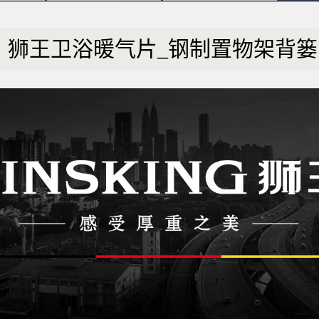
狮王卫浴暖气片_钢制置物架背篓