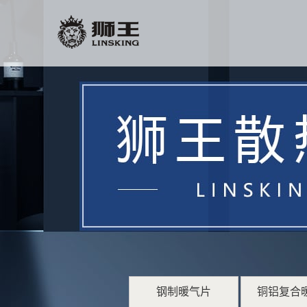
钢制暖气片
铜铝复合