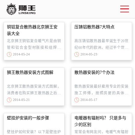
企业简介
联系我们
铜铝复合散热器北京狮王安
压铸铝散热器7大特点
装大全
北京狮王铜铝复合暖气片是由铜
高压铸铝散热器最早诞生于20世
管和铝合金型材胀接和组焊而
纪60年代的欧洲。经过半个世纪
成。铜水道具有抗氧化腐蚀能力
的实践应用和技术革新，以其优
2014-05-24
2014-05-23
强的特点，几乎适合所有热水采
异的综合性价比优势始终稳居世
暖系统；铝型材散热性能好、金
界顶级采暖散热器之列，已在欧
狮王散热器安装方式图解
散热器安装的7个办法
属热强度高、重量轻；外表面采
洲广泛应用，成为各类传统散热
用环氧树脂静电喷涂，环保美
器的最佳替代产品。
北京狮王散热器安装方式图解，
散热器安装最好雇用专业的安装
观，装饰效果好。铜铝复合暖气
消费者在购买狮王散热器之后，
施工师傅，按照房屋的具体情
片可谓“安全可靠，轻薄美新”。顺
聘请散热器安装施工人员，按照
况，以及室内居住人员的年龄、
2014-05-21
2014-05-17
应了现代简洁实用的装修风格。
以下散热器安装方式安装。
体质的不同，提供一套合适的安
装方案。散热器安装主要采用明
壁挂炉安装的一般步骤
电暖器有辐射吗？ 只是多与
装的方式，涉及到散热器管道的
少的区别
铺设、散热器质量的检测等环
壁挂炉如何安装？以下是壁挂炉
常常会有网友问，电暖气有辐射
节，专业散热器安装师傅，经验