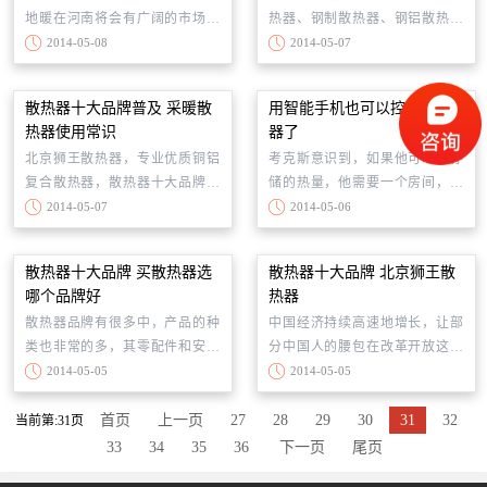
地暖在河南将会有广阔的市场。
热器、钢制散热器、钢铝散热器
内设计选择不同的尺寸。散热器
河南将实施居民“分时电价”夜间电
和铜铝复合散热器等，不同材质
2014-05-08
2014-05-07
十大品牌厂家北京狮王散热器，
价五折优惠。水地暖唯一优于电
散热器的特点不同。不论哪种材
提供私人个性化定制服务，可满
地暖的使用成本优势将不复存
质的散热器，都必须具备散热性
足不同消费者对不同散热器尺寸
散热器十大品牌普及 采暖散
用智能手机也可以控制散热
在，电地暖大力发展将成为现
能好、外形美观等特点。
的需求。以下是散热器十大品牌
热器使用常识
器了
实。
北京狮王散热器尺寸资料。
北京狮王散热器，专业优质铜铝
考克斯意识到，如果他可以只存
复合散热器，散热器十大品牌之
储的热量，他需要一个房间，转
一。不仅为消费者提供优质采暖
移剩下的，他可能驯服日期为锅
2014-05-07
2014-05-06
散热器，同时还普及家用采暖散
炉系统的可悲的温度控制。于
热器使用常识。
是，他建立了一个电子载货散热
散热器十大品牌 买散热器选
散热器十大品牌 北京狮王散
器罩在他的公寓在2011年所谓的
哪个品牌好
热器
温馨。而不是调节蒸汽进入散热
散热器品牌有很多中，产品的种
中国经济持续高速地增长，让部
器的水平，该设备提高了热量分
类也非常的多，其零配件和安装
分中国人的腰包在改革开放这十
布到一个房间。用于整个建筑，
等相关的问题也是非常需要使用
年里鼓了起来，变化的不仅是钱
2014-05-05
2014-05-05
舒适的站立哄锅炉系统中燃烧少
者注意的。消费者不管是在选
包，消费者的品牌意识也发生了
油和产生更少的污染。
购、安装还是使用采暖散热器火
改变。在采暖散热器行业里，相
首页
上一页
27
28
29
30
31
32
当前第:31页
箭的时候都需要明白，买散热器
较于之前只重视散热器产品质量
33
34
35
36
下一页
尾页
选哪个品牌好？选择散热器十大
的观念，转变为现在的更加重视