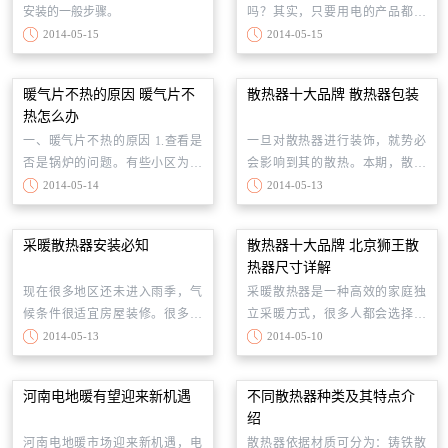
安装的一般步骤。
吗？其实，只要用电的产品都会
丰富，能最大程度上保证散热器
有电磁辐射，只是多与少的问
2014-05-15
2014-05-15
安装质量，不致因私自安装导致
题。 电暖气发出的是电磁波，对
散热器不热的情况出现。散热器
人体有一定的伤害，尤其是孕
安装有以下7个办法。
暖气片不热的原因 暖气片不
散热器十大品牌 散热器包装
妇。电磁波很容易造成胎儿细胞
热怎么办
分裂，如果一定要使用电暖气，
一、暖气片不热的原因 1.查看是
一旦对散热器进行装饰，就势必
最好距离1.5米之外。
否是锅炉的问题。有些小区为了
会影响到其的散热。本期，散热
省燃料费，取暖时采用劣质燃
器十大品牌小编就给您支支招，
2014-05-14
2014-05-13
料，造成供暖不达标；也有可能
如何包装散热器，不影响其的散
是锅炉水路结垢严重造成锅炉工
热?
采暖散热器安装必知
散热器十大品牌 北京狮王散
作效率低。
热器尺寸详解
现在很多地区还未进入雨季，气
采暖散热器是一种高效的家庭独
候条件很适宜房屋装修。很多业
立采暖方式，很多人都会选择散
主都是人生第一次面临家装，对
热器采暖，但不少家庭用户担心
2014-05-13
2014-05-10
于设计、选材、装修等流程一知
散热器尺寸过大，影响室内美
半解，尤其对散热器安装更是感
观。实际上，散热器有很多尺
河南电地暖有望迎来新机遇
不同散热器种类及其特点介
到十分茫然。
寸，不同品牌、不同种类、不同
绍
型号的散热器尺寸都不一样，用
河南电地暖市场迎来新机遇，电
散热器依据材质可分为：铸铁散
户完全可以根据自己的户型和室